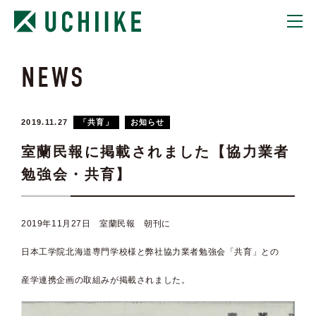
NEWS
TOP
STATEMENT
2019.11.27
「共育」
お知らせ
BUILD CITY
室蘭民報に掲載されました【協力業者
勉強会・共育】
HOUSE CREATION
COMPANY
2019年11月27日 室蘭民報 朝刊に
RECRUIT
日本工学院北海道専門学校様と弊社協力業者勉強会「共育」との
産学連携企画の取組みが掲載されました。