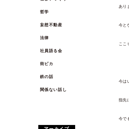
あり
哲学
妄想不動産
今と
法律
ここ
社員語る会
街ピカ
鉄の話
今は
関係ない話し
指先
今で
アーカイブ