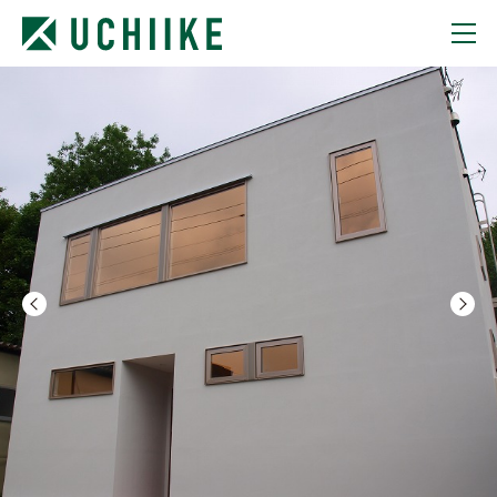
TOP
STATEMENT
BUILD CITY
HOUSE CREATION
COMPANY
RECRUIT