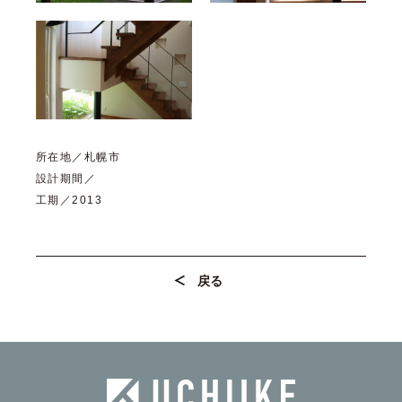
所在地／札幌市
設計期間／
工期／2013
戻る