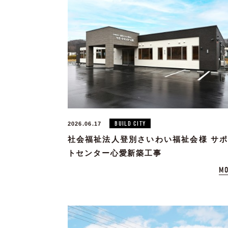
BUILD CITY
2026.06.17
社会福祉法人登別さいわい福祉会様 サ
トセンター心愛新築工事
MO