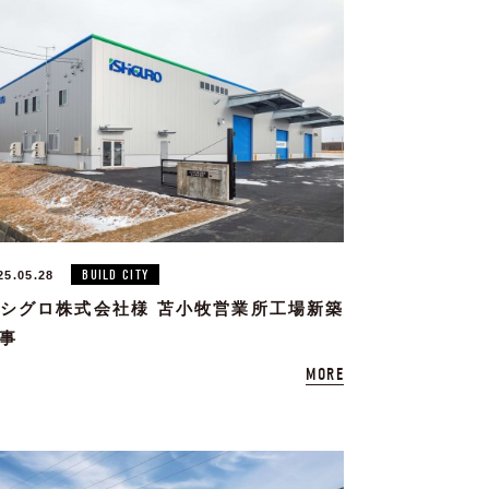
BUILD CITY
25.05.28
シグロ株式会社様 苫小牧営業所工場新築
事
MORE