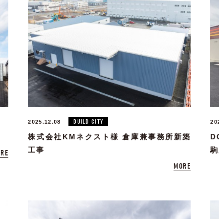
BUILD CITY
2025.12.08
20
株式会社KMネクスト様 倉庫兼事務所新築
D
工事
駒
RE
MORE