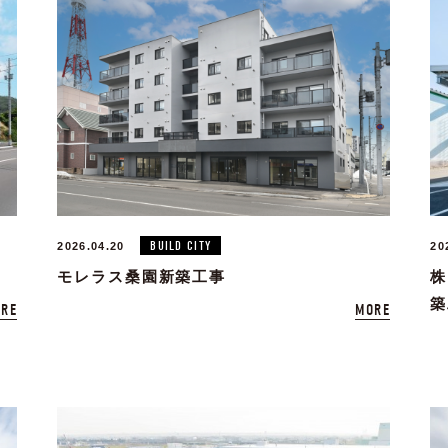
BUILD CITY
2026.04.20
20
モレラス桑園新築工事
株
築
RE
MORE