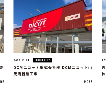
BUILD CITY
2024.12.01
20
場新
DCMニコット株式会社様 DCMニコット山
吉
元店新築工事
棟
RE
MORE