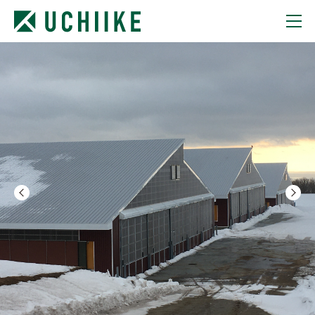
TOP
STATEMENT
BUILD CITY
HOUSE CREATION
COMPANY
RECRUIT